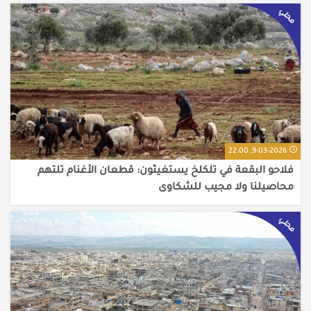
محلي
9-03-2026, 22:00
فلاحو البقعة في تلكلخ يستغيثون: قطعان الأغنام تلتهم
محاصيلنا ولا مجيب للشكاوى
محلي