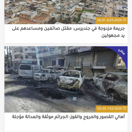
8-03-2026, 20:01
جريمة مزدوجة في جنديرس: مقتل صائغين ومساعدهم على
يد مجهولين
محلي
7-03-2026, 00:29
أهالي القصور والمروج والقوز: الجرائم موثقة والعدالة مؤجلة