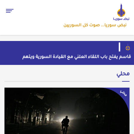
نبض سوريا... صوت كل السوريين
قاسم يفتح باب اللقاء العلني مع القيادة السورية ويتهم
السلطة في بيروت بـ"خدمة إسرائيل"
بسبب موجة الحر والجفاف... فرنسا توقف تشغيل 3
مفاعلات نووية
ضبط شحنة أدوية مخدرة في عجلة سورية بمنفذ الوليد
محلي
العراقي
من الاستيلاء على الأراضي إلى اعتقال الصحفيين: ملف
فساد وزير الزراعة باسل سويدان في العهد الجديد
إلى متى يبقى أطفال سوريا رهائن للخطف والجريمة وسط
محلي
غياب الأمان؟