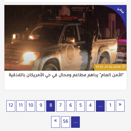
محلي
21-02-2026, 15:55
"الأمن العام" يداهم مطاعم ومحال في حي الأمريكان باللاذقية
12
11
10
9
8
7
6
5
4
...
1
56
...