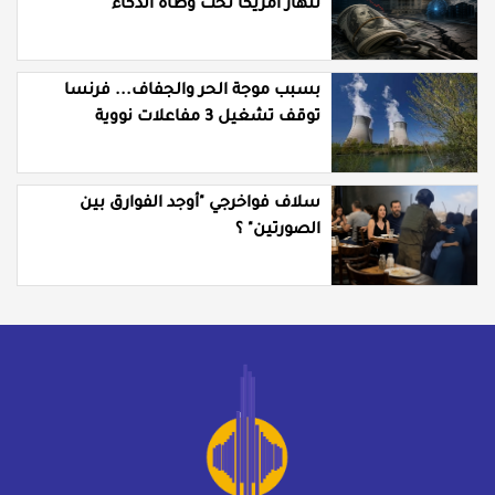
تنهار أمريكا تحت وطأة الذكاء
الاصطناعي؟
بسبب موجة الحر والجفاف... فرنسا
توقف تشغيل 3 مفاعلات نووية
سلاف فواخرجي "أوجد الفوارق بين
الصورتين" ؟