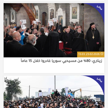
محلي
23-02-2026, 13:03
زيناري: 80% من مسيحيي سوريا غادروا خلال 15 عاماً
محلي