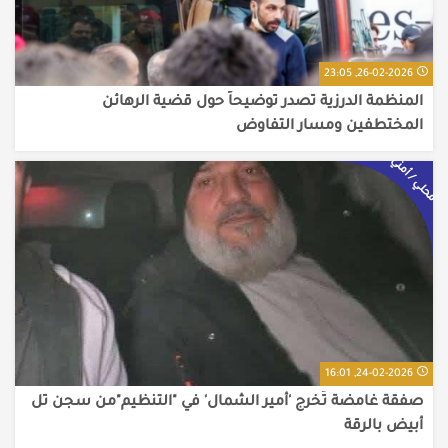
26-02-2026, 23:05
المنظمة الدرزية تصدر توضيحاً حول قضية الرهائن
المختطفين ومسار التفاوض
محلي / أمني
24-02-2026, 16:01
صفقة غامضة تُخرج 'أمير الشمال' في "التنظيم"من سجن تل
أبيض بالرقة