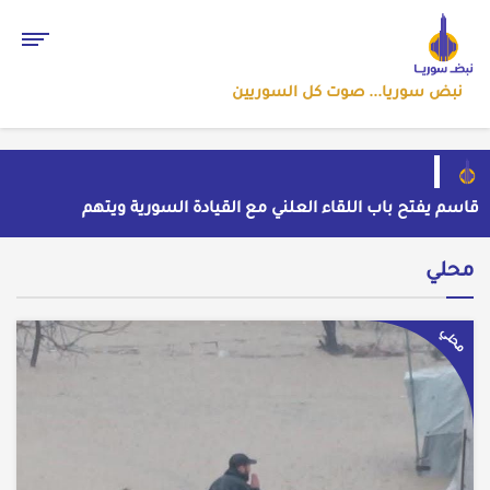
نبض سوريا... صوت كل السوريين
قاسم يفتح باب اللقاء العلني مع القيادة السورية ويتهم
السلطة في بيروت بـ"خدمة إسرائيل"
بسبب موجة الحر والجفاف... فرنسا توقف تشغيل 3
مفاعلات نووية
ضبط شحنة أدوية مخدرة في عجلة سورية بمنفذ الوليد
محلي
العراقي
من الاستيلاء على الأراضي إلى اعتقال الصحفيين: ملف
فساد وزير الزراعة باسل سويدان في العهد الجديد
إلى متى يبقى أطفال سوريا رهائن للخطف والجريمة وسط
محلي
غياب الأمان؟