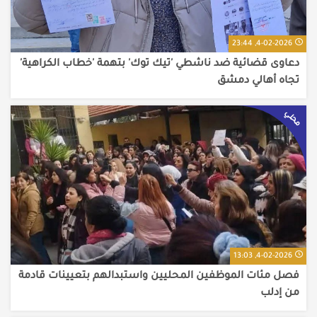
4-02-2026, 23:44
دعاوى قضائية ضد ناشطي 'تيك توك' بتهمة 'خطاب الكراهية'
تجاه أهالي دمشق
محلي
4-02-2026, 13:03
فصل مئات الموظفين المحليين واستبدالهم بتعيينات قادمة
من إدلب