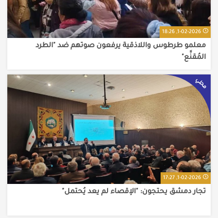
1-02-2026, 18:26
معلمو طرطوس واللاذقية يرفعون صوتهم ضد "الطرد
المُقنَّع"
محلي
1-02-2026, 17:27
تجار دمشق يحتجون: "الإقصاء لم يعد يُحتمل"