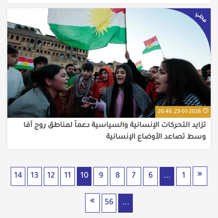
محلي
23-01-2026, 20:46
تزايد التحركات الإنسانية والسياسية دعماً لمناطق روج آفا
وسط تصاعد الأوضاع الإنسانية
14
13
12
11
10
9
8
7
6
...
1
56
...