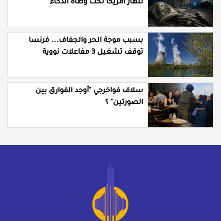
تنهار أمريكا تحت وطأة الذكاء
الاصطناعي؟
بسبب موجة الحر والجفاف... فرنسا
توقف تشغيل 3 مفاعلات نووية
سلاف فواخرجي "أوجد الفوارق بين
الصورتين" ؟